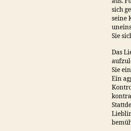
aus. F
sich g
seine 
uneins
Sie si
Das Li
aufzul
Sie ei
Ein ag
Kontro
kontra
Stattd
Liebli
bemüh