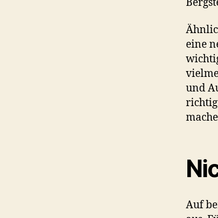
Bergst
Ähnli
eine n
wichti
vielme
und Au
richti
mache
Ni
Auf be