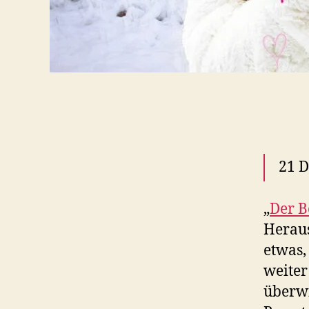
21 D
„
Der B
Heraus
etwas,
weiter
überwi