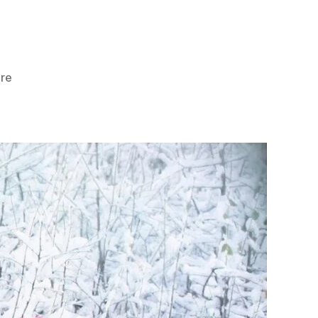
zu
re
Lenormand
Monatskarte
Februar
2024
–
21
Der
Berg