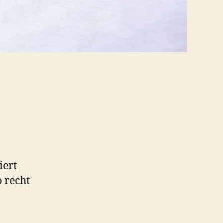
iert
 recht