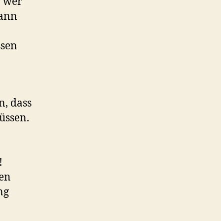
, wer
kann
ssen
n, dass
üssen.
!
ren
ng