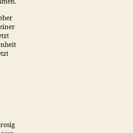
immen.
eher
 einer
tzt
enheit
tzt
 rosig