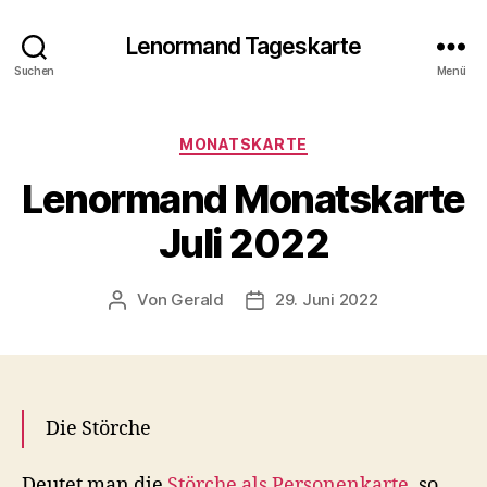
Lenormand Tageskarte
Suchen
Menü
Kategorien
MONATSKARTE
Lenormand Monatskarte
Juli 2022
Von
Gerald
29. Juni 2022
Beitragsautor
Veröffentlichungsdatum
Die Störche
Deutet man die
Störche als Personenkarte
, so